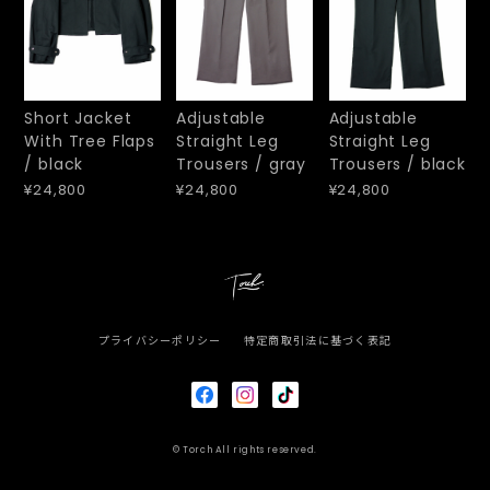
Short Jacket
Adjustable
Adjustable
With Tree Flaps
Straight Leg
Straight Leg
/ black
Trousers / gray
Trousers / black
¥24,800
¥24,800
¥24,800
プライバシーポリシー
特定商取引法に基づく表記
© Torch All rights reserved.