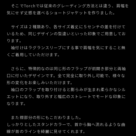
そこでTorchでは従来のグレーディング方法とは違う、肩幅を
気にせず丈感を選べるショートジャケットを作りました。
サイズは２種類あり、各サイズ着丈に５センチの差を付けて
いるため、同じデザインの型違いといった印象でご用意してお
ります。
袖付けはラグランスリーブにする事で肩幅を気にすること無
くご着用していただけます。
さらに、特徴的なのは同じ形のフラップが前開き部分と両袖
口に付いたデザインです。全て完全に取り外し可能で、様々な
形の変化をお楽しみいただけます。
袖口のフラップを取り付けると膨らみが生まれ柔らかなシル
エットになり、取り外すと幅広のストレートでモードな印象に
なります。
また襟部分の形にもこだわりました。
しっかりとしたスタンドカラーで、首から胸へ流れるような曲
線が首のラインを綺麗に見せてくれます。