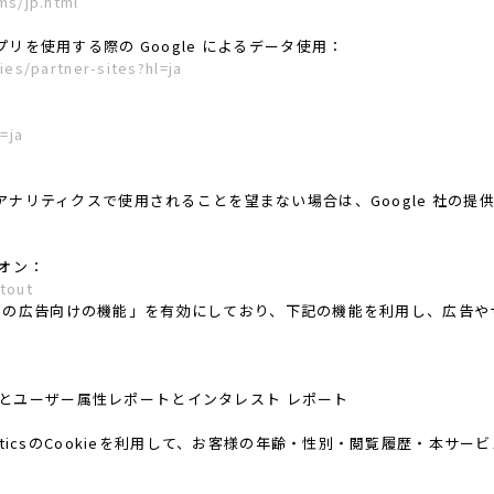
ms/jp.html
プリを使用する際の Google によるデータ使用：
ies/partner-sites?hl=ja
=ja
 アナリティクスで使用されることを望まない場合は、Google 社の提供す
ドオン：
tout
ticsの広告向けの機能」を有効にしており、下記の機能を利用し、広告やサイト
レポートとユーザー属性レポートとインタレスト レポート
alyticsのCookieを利用して、お客様の年齢・性別・閲覧履歴・本