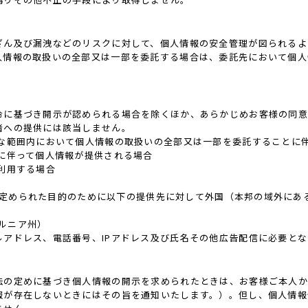
ざん及び漏洩などのリスクに対して、個人情報の安全管理が図られるよ
人情報の取扱いの全部又は一部を委託する場合は、委託先において個人
令に基づき開示が認められる場合を除くほか、あらかじめお客様の同意
者への提供には該当しません。
要な範囲内において個人情報の取扱いの全部又は一部を委託することに
に伴って個人情報が提供される場合
利用する場合
3)に定められた目的のために以下の提供先に対して外国（本邦の域外に
フォルニア州）
アドレス、電話番号、IPアドレス及び氏名その他広告配信に必要と
法の定めに基づき個人情報の開示を求められたときは、お客様ご本人か
報が存在しないときにはその旨を通知いたします。）。但し、個人情報