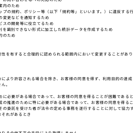
案内のため
ョップの規約、ポリシー等（以下「規約等」といいます。）に違反する
の変更などを通知するため
ビスの開発等に役立てるため
個別を識別できない形式に加工した統計データを作成するため
的のため
連性を有すると合理的に認められる範囲内において変更することがあり
令により許容される場合を除き、お客様の同意を得ず、利用目的の達成
せん。
ために必要がある場合であって、お客様の同意を得ることが困難である
育成の推進のために特に必要がある場合であって、お客様の同意を得る
はその委託を受けた者が法令の定める事務を遂行することに対して協力
おそれがあるとき
偽りその他不正の手段により取得しません。