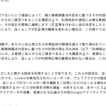
ません。
実でないという理由によって、個人情報保護法の定めに基づきその内容
人からのご請求であることを確認の上で、利用目的の達成に必要な範囲
い、その旨をお客様に通知します（訂正等を行わない旨の決定をしたと
令により、当ショップが訂正等の義務を負わない場合は、この限りでは
情報が、あらかじめ公表された利用目的の範囲を超えて取り扱われてい
人情報保護法の定めに基づきその利用の停止又は消去（以下「利用停止
合には、お客様ご本人からのご請求であることを確認の上で、遅滞なく
の法令により、当ショップが利用停止等の義務を負わない場合は、この
ie及びこれに類する技術を利用することがあります。これらの技術は、
です。Cookieを無効化されたいユーザーは、ウェブブラウザの設定
ると、当ショップのサービスの一部の機能をご利用いただけなくなる場合
供するサービスの利用状況等を調査・分析するため、本サービス上に Goo
ティクスでデータが収集、処理される仕組みその他Googleアナリティ