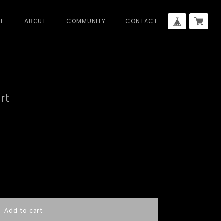
E
ABOUT
COMMUNITY
CONTACT
rt
ional shipping available
Add to cart