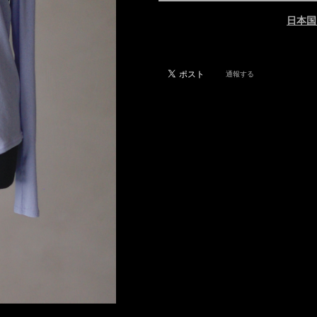
日本国
通報する